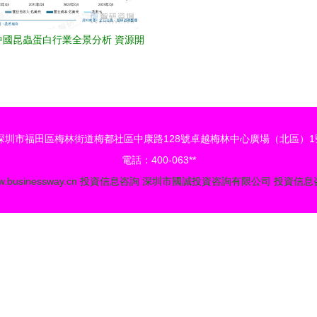
年中國昆蟲蛋白行業全景分析 資源開
持續深化，未來發展潛力廣闊
深圳市福田區梅林街道梅都社區中康路128號卓越梅林中心廣場（北區）1號
電話：400-063**
.businessway.cn
投資信息咨詢
深圳市國誠投資咨詢有限公司
投資信息